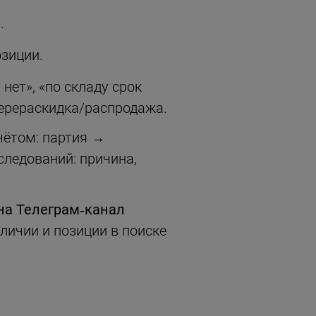
.
озиции.
 нет», «по складу срок
перераскидка/распродажа.
чётом: партия →
следований: причина,
на Телеграм‑канал
личии и позиции в поиске