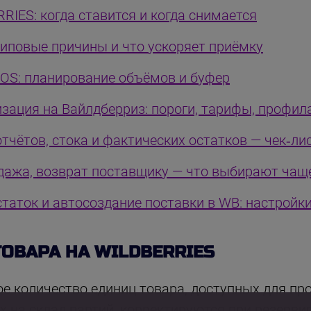
RIES: когда ставится и когда снимается
 типовые причины и что ускоряет приёмку
OOS: планирование объёмов и буфер
изация на Вайлдберриз: пороги, тарифы, профил
тчётов, стока и фактических остатков — чек‑ли
одажа, возврат поставщику — что выбирают чащ
таток и автосоздание поставки в WB: настройки
ТОВАРА НА WILDBERRIES
ое количество единиц товара, доступных для пр
 на склад партий, корректируются при резерви