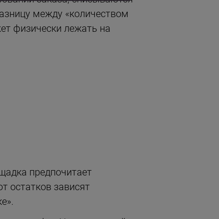
разницу между «количеством
жет физически лежать на
ощадка предпочитает
от остатков зависят
е».