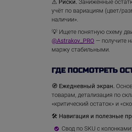
⚠️ Риски.
Заниженные остатк
учёт по вариациям (цвет/раз
наличии».
💡 Ищете понятную схему дв
@Astrakov_PRO
— получите н
маржу стабильными.
ГДЕ ПОСМОТРЕТЬ ОС
🧭 Ежедневный экран.
Основ
товарам, детализация по скл
«критический остаток» и «ско
🛠 Навигация и полезные п
Свод по SKU с колонками: 