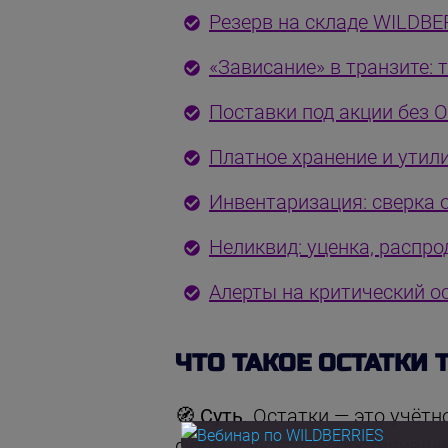
Резерв на складе WILDBER
«Зависание» в транзите:
Поставки под акции без 
Платное хранение и утил
Инвентаризация: сверка о
Неликвид: уценка, распр
Алерты на критический ос
ЧТО ТАКОЕ ОСТАТКИ 
🧭 Суть.
Остатки — это учётн
формируются из поступивших