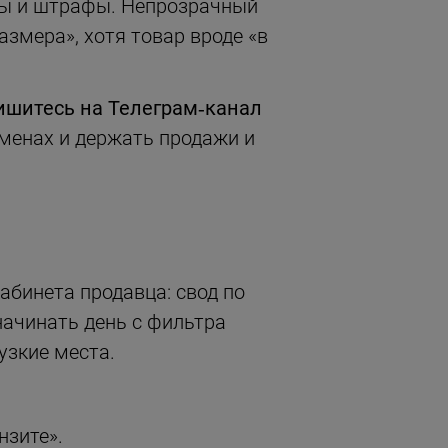
ны и штрафы. Непрозрачный
азмера», хотя товар вроде «в
ишитесь на Телеграм‑канал
менах и держать продажи и
абинета продавца: свод по
начинать день с фильтра
узкие места.
нзите».