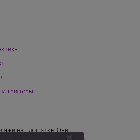
актика
ст
е
 и триггеры
одажи на площадке. Они
ровании заказа, списываются