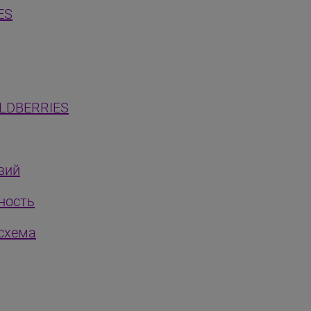
ES
ILDBERRIES
вий
тность
 схема