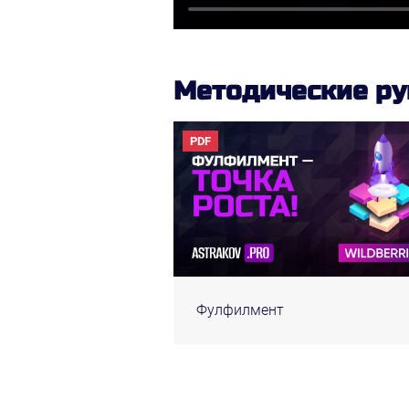
Методические ру
PDF
Фулфилмент