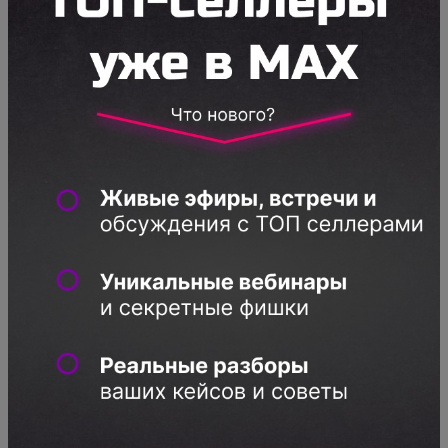
соответствии с бизнес-процессом, который
создал или ты сам или тебе его вручили
«сверху»
Менеджер маркетплейса часть задач
выполняет сам, а другую часть делегирует
подчиненным (аккаунт-менеджер, бухгалтер,
дизайнер и т.д.), в соответствии с их
обязанностями и контролирует их
выполнение. Основная задача менеджера
наладить непрерывный успешный процесс
торговли на маркетплейсе, делегируя
рутинные или технические задачи
подчиненным.