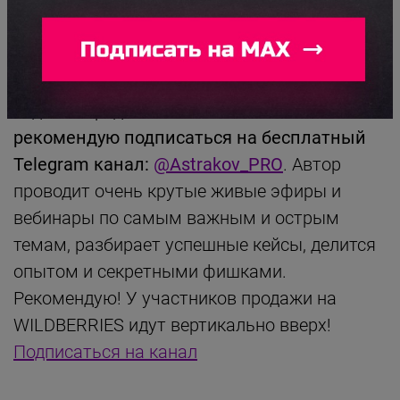
ДОСТАЛИ НИЗКИЕ ПРОДАЖИ НА
WILDBERRIES?
Кстати, если Вы хотите узнать все о том, как
поднять продажи на WILDBERRIES –
рекомендую подписаться на бесплатный
Telegram канал:
@Astrakov_PRO
. Автор
проводит очень крутые живые эфиры и
вебинары по самым важным и острым
темам, разбирает успешные кейсы, делится
опытом и секретными фишками.
Рекомендую! У участников продажи на
WILDBERRIES идут вертикально вверх!
Подписаться на канал