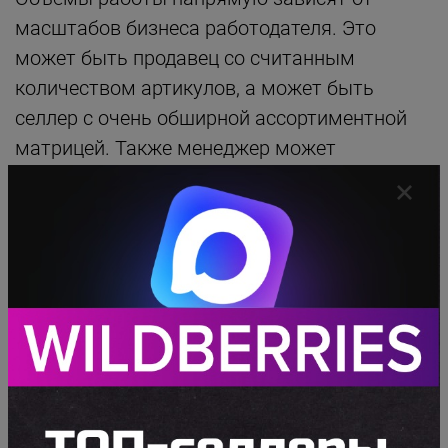
масштабов бизнеса работодателя. Это
может быть продавец со считанным
количеством артикулов, а может быть
селлер с очень обширной ассортиментной
матрицей. Также менеджер может
контролировать и развивать бизнес не
одного селлера, а нескольких.
Настоящий менеджер - это тот, кто тянет
бизнес вперед. Не важно сам ли ты
работаешь менеджером в своем бизнесе,
нанимаешь ли ты менеджера, как директор,
или ты менеджер по найму. Ты должен
понимать, что основная твоя задача - это
делегирование и контроль результата в