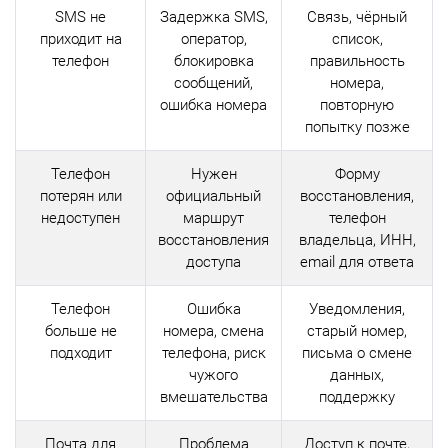
SMS не
Задержка SMS,
Связь, чёрный
приходит на
оператор,
список,
телефон
блокировка
правильность
сообщений,
номера,
ошибка номера
повторную
попытку позже
Телефон
Нужен
Форму
потерян или
официальный
восстановления,
недоступен
маршрут
телефон
восстановления
владельца, ИНН,
доступа
email для ответа
Телефон
Ошибка
Уведомления,
больше не
номера, смена
старый номер,
подходит
телефона, риск
письма о смене
чужого
данных,
вмешательства
поддержку
Почта для
Проблема
Доступ к почте,