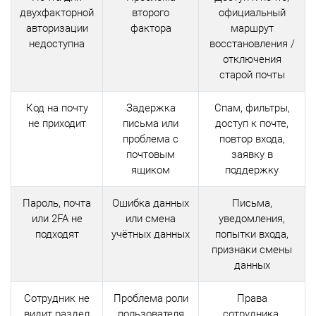
двухфакторной
второго
официальный
авторизации
фактора
маршрут
недоступна
восстановления /
отключения
старой почты
Код на почту
Задержка
Спам, фильтры,
не приходит
письма или
доступ к почте,
проблема с
повтор входа,
почтовым
заявку в
ящиком
поддержку
Пароль, почта
Ошибка данных
Письма,
или 2FA не
или смена
уведомления,
подходят
учётных данных
попытки входа,
признаки смены
данных
Сотрудник не
Проблема роли
Права
видит раздел
пользователя
сотрудника,