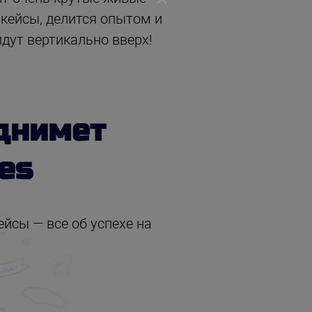
кейсы, делится опытом и
дут вертикально вверх!
днимет
es
йсы — все об успехе на