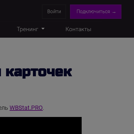
Войти
Подключиться →
Тренинг
Контакты
 карточек
тель
WBStat.PRO
.