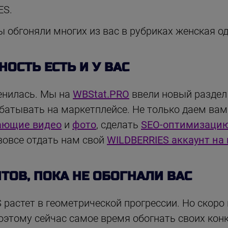
ES.
обгоняли многих из вас в рубриках женская оде
ОСТЬ ЕСТЬ И У ВАС
енилась. Мы на
WBStat.PRO
ввели новый раздел -
батывать на маркетплейсе. Не только даем вам
ающие видео
и
фото
, сделать
SEO-оптимизацию
вовсе отдать нам свой
WILDBERRIES аккаунт на
ТОВ, ПОКА НЕ ОБОГНАЛИ ВАС
растет в геометрической прогрессии. Но скоро
оэтому сейчас самое время обогнать своих конк