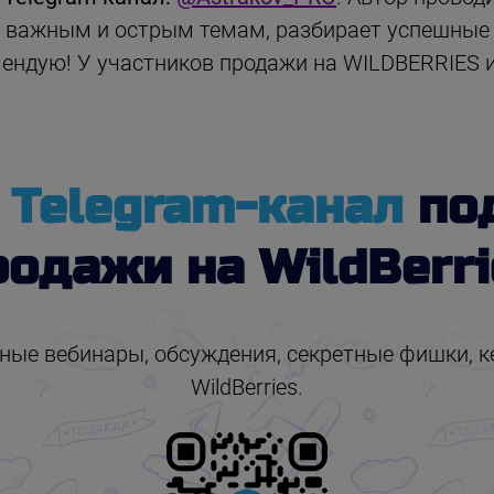
важным и острым темам, разбирает успешные 
ндую! У участников продажи на WILDBERRIES и
й
Telegram-канал
по
родажи на WildBerri
ые вебинары, обсуждения, секретные фишки, ке
WildBerries.