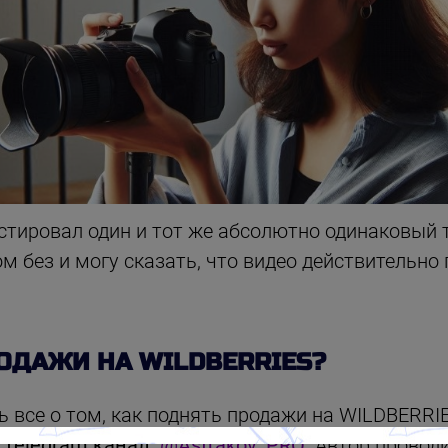
стировал один и тот же абсолютно одинаковый т
ом без и могу сказать, что видео действительно
ОДАЖИ НА WILDBERRIES?
ть все о том, как поднять продажи на WILDBERRI
 Telegram канал:
@Astrakov_PRO
. Автор провод