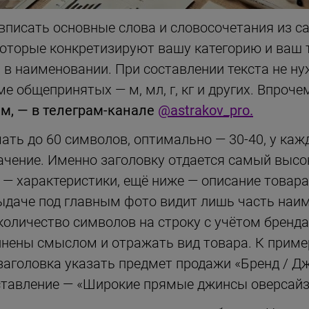
писать основные слова и словосочетания из с
которые конкретизируют вашу категорию и ваш 
а в наименовании. При составлении текста не н
е общепринятых — м, мл, г, кг и других. Впроче
м, — в телеграм-канале
@astrakov_pro.
ть до 60 символов, оптимально — 30-40, у кажд
чение. Именно заголовку отдается самый высо
— характеристики, ещё ниже — описание товара
выдаче под главным фото видит лишь часть наим
оличество символов на строку с учётом бренда
ены смыслом и отражать вид товара. К пример
заголовка указать предмет продажи «Бренд / Д
ставление — «Широкие прямые джинсы оверсайз