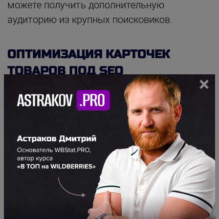
можете получить дополнительную
аудиторию из крупных поисковиков.
ОПТИМИЗАЦИЯ КАРТОЧЕК
ТОВАРОВ ПОД SEO
×
Итак, вы создали семантическое ядро -
собрали ключевые слова, определили их
частотность. Теперь нужно оптимизировать
тексты. Здесь важно соблюдать баланс
между плотностью ключевых слов и
читаемостью. Если вы уже создали
описания к товарам, и они вам нравятся,
постарайтесь максимально аккуратно
внедрить в них ключевые слова. Они