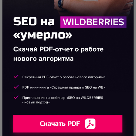
должны гармонично вписываться в ваш
текст.
ДОСТАЛИ НИЗКИЕ ПРОДАЖИ НА
WILDBERRIES?
Кстати, если Вы хотите узнать все о том, как
поднять продажи на WILDBERRIES –
рекомендую подписаться на бесплатный
Telegram канал:
@Astrakov_PRO
. Автор
проводит очень крутые живые эфиры и
вебинары по самым важным и острым
темам, разбирает успешные кейсы, делится
опытом и секретными фишками.
Рекомендую! У участников продажи на