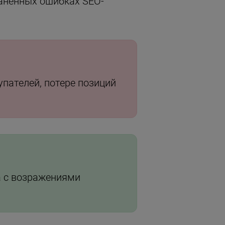
ранённых ошибках SEO-
пателей, потере позиций
а с возражениями