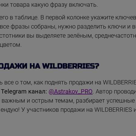
очки товара какую фразу включать.
го в таблице. В первой колонке укажите ключев
к все фразы собраны, нужно разделить ключи и
стотники вы выделяете зелёным, среднечастотн
цветом.
ОДАЖИ НА WILDBERRIES?
ть все о том, как поднять продажи на WILDBERRI
 Telegram канал:
@Astrakov_PRO
. Автор провод
важным и острым темам, разбирает успешные 
ндую! У участников продажи на WILDBERRIES и