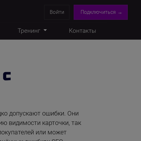
Войти
Подключиться →
Тренинг
Контакты
 с
дко допускают ошибки. Они
ю видимости карточки, так
покупателей или может