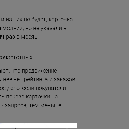
 из них не будет, карточка
 молнии, но не указали в
ч раз в месяц.
кочастотных.
ают, что продвижение
 неё нет рейтинга и заказов.
е дело, если покупатели
ь показа карточки на
ть запроса, тем меньше
х запросов.