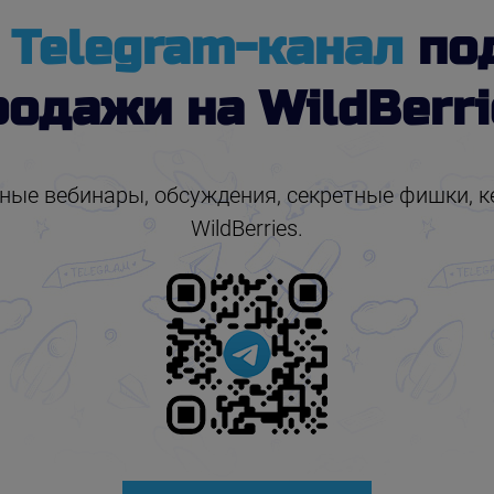
й
Telegram-канал
по
родажи на WildBerri
ые вебинары, обсуждения, секретные фишки, ке
WildBerries.