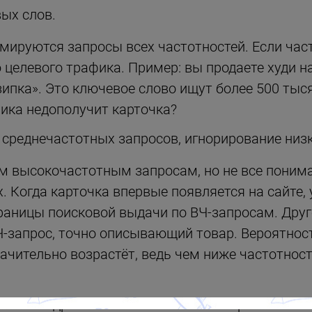
ых слов.
ируются запросы всех частотностей. Если части
целевого трафика. Пример: вы продаете худи на
ипка». Это ключевое слово ищут более 500 тыся
фика недополучит карточка?
и среднечастотных запросов, игнорирование низ
ым высокочастотным запросам, но не все поним
 Когда карточка впервые появляется на сайте, у
раницы поисковой выдачи по ВЧ-запросам. Друго
Ч-запрос, точно описывающий товар. Вероятност
ачительно возрастёт, ведь чем ниже частотнос
ческое ядро большого количества нерелевантны