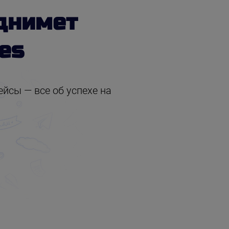
днимет
es
йсы — все об успехе на