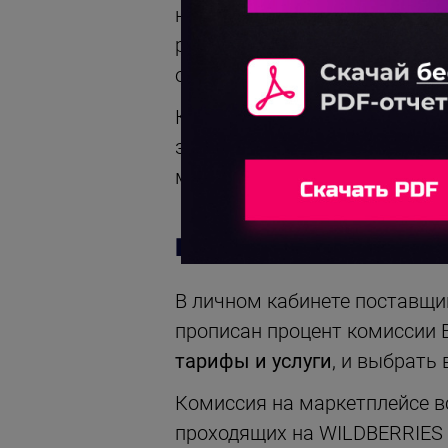
наблюдается по телевидению
раскручивать свой сайт, чт
оплачивается отдельно, но 
Комиссия отличается в завис
зависит от системы отгрузок, 
может повышаться. Если про
ГДЕ ПОСМОТРЕТЬ КО
В личном кабинете поставщик
прописан процент комиссии 
тарифы и услуги
, и выбрать
Комиссия на маркетплейсе вс
проходящих на WILDBERRIES 