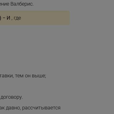
ение Валберис.
) − И
, где
авки, тем он выше;
договору.
ак давно, рассчитывается