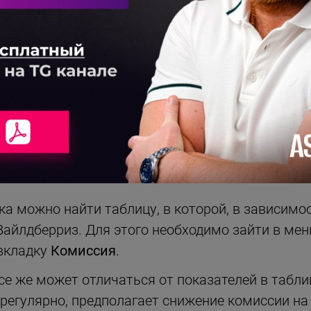
 и в интернете. Соответственно у поставщика о
о экономит огромную сумму денег.
Внутренняя р
дает дополнительное преимущество перед конкур
имости от категории товара, которым торгует п
при работе по FBS (Fulfillment by Seller – прода
давец отгружает товары за время превышающее
МИССИЮ WILDBERRIES?
а можно найти таблицу, в которой, в зависимос
Вайлдберриз. Для этого необходимо зайти в ме
 вкладку
Комиссия
.
е же может отличаться от показателей в таблиц
регулярно, предполагает снижение комиссии на