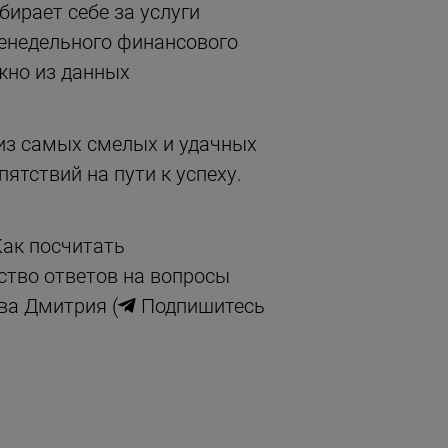
ирает себе за услуги
енедельного финансового
жно из данных
 из самых смелых и удачных
ятствий на пути к успеху.
.
Как посчитать
ство ответов на вопросы
ва Дмитрия (
Подпишитесь