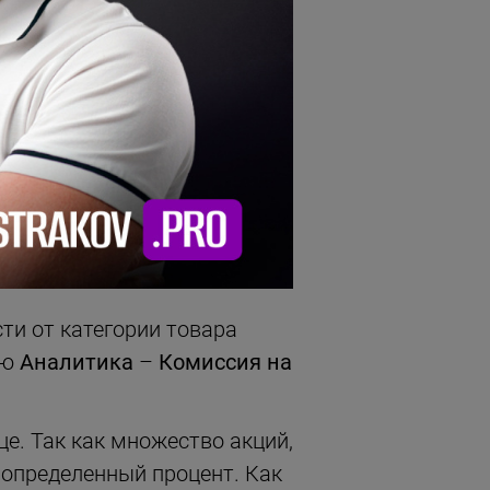
тпадает необходимость
еклама
на площадке
ентами.
оставщик. Так же она
жи со склада продавца) она
 6 часов с момента заказа.
ти от категории товара
ню
Аналитика
–
Комиссия на
е. Так как множество акций,
 определенный процент. Как