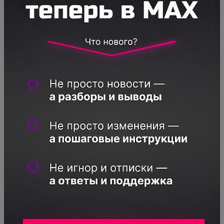
инструмент Google Trends, к примеру.
Это отличный инструмент, который
показывает динамику по всему.
Следить за событиями на Западе и в
Китае. В основном Запад обгоняет нас
минимум на год. Крайне велик шанс, что
вы раньше других увидите направление,
которое в России еще не представлено.
Сделать товар лучше или дешевле. Вы
можете взять за основу товар новатора,
но сделать его дешевле, например,
запустив его производство в какой-то
дешевой азиатской стране. Или сделать
его качественнее при той же цене.