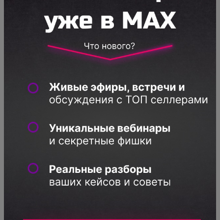
стоит относиться как к "черному ящику". Это
классический подход при работе с
неизвестными системами.
Итак, у любого черного ящика есть вход и
выход. На вход мы подаем товары, отгружая
их на склады WildBerries и выставляя их
"виртуальные копии" (карточки с
фотографиями и описаниями) на сайт. На
выходе мы ждем продажи и обратную связь
в виде отзывов покупателей. Чтобы
получить максимальную пользу от этого
черного ящика, мы должны понять
механизм его работы. Мы должны