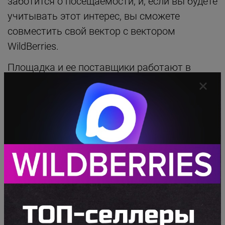
заботится о посещаемости, и, если вы будете
учитывать этот интерес, вы сможете
совместить свой вектор с вектором
WildBerries.
Площадка и ее поставщики работают в
связке: она не сможет зарабатывать без вас
точно так же, как вы не сможете
зарабатывать без нее. Поэтому очень
важно объединять усилия, "плыть" в одну
сторону и воспринимать маркетплейс как
отдельный бизнес, эффективную и крупную
бизнес-систему, с которой нужно считаться.
Если вы только начинаете работать с
WildBerries, вы не понимаете всех нюансов и
особенностей этой системы, поэтому к ней