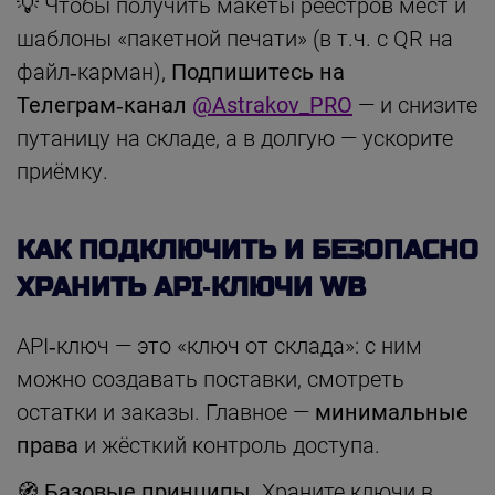
💡 Чтобы получить макеты реестров мест и
шаблоны «пакетной печати» (в т.ч. с QR на
файл‑карман),
Подпишитесь на
Телеграм‑канал
@Astrakov_PRO
— и снизите
путаницу на складе, а в долгую — ускорите
приёмку.
КАК ПОДКЛЮЧИТЬ И БЕЗОПАСНО
ХРАНИТЬ API‑КЛЮЧИ WB
API‑ключ — это «ключ от склада»: с ним
можно создавать поставки, смотреть
остатки и заказы. Главное —
минимальные
права
и жёсткий контроль доступа.
🧭 Базовые принципы.
Храните ключи в