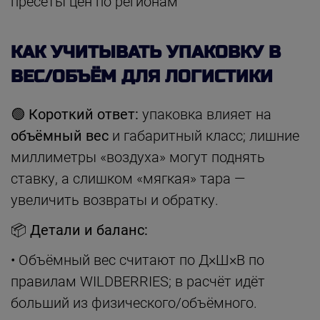
пресеты цен по регионам
КАК УЧИТЫВАТЬ УПАКОВКУ В
ВЕС/ОБЪЁМ ДЛЯ ЛОГИСТИКИ
🟢
Короткий ответ:
упаковка влияет на
объёмный вес
и габаритный класс; лишние
миллиметры «воздуха» могут поднять
ставку, а слишком «мягкая» тара —
увеличить возвраты и обратку.
📦
Детали и баланс:
• Объёмный вес считают по Д×Ш×В по
правилам WILDBERRIES; в расчёт идёт
больший из физического/объёмного.