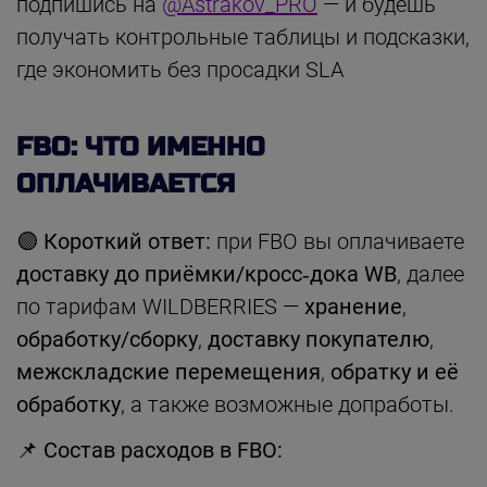
подпишись на
@Astrakov_PRO
— и будешь
получать контрольные таблицы и подсказки,
где экономить без просадки SLA
FBO: ЧТО ИМЕННО
ОПЛАЧИВАЕТСЯ
🟣
Короткий ответ:
при FBO вы оплачиваете
доставку до приёмки/кросс‑дока WB
, далее
по тарифам WILDBERRIES —
хранение
,
обработку/сборку
,
доставку покупателю
,
межскладские перемещения
,
обратку и её
обработку
, а также возможные допработы.
📌
Состав расходов в FBO: