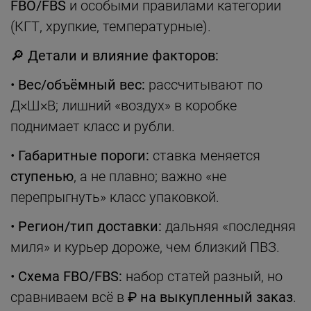
FBO/FBS
и особыми правилами категории
(КГТ, хрупкие, температурные).
🔎
Детали и влияние факторов:
•
Вес/объёмный вес:
рассчитывают по
Д×Ш×В; лишний «воздух» в коробке
поднимает класс и рубли.
•
Габаритные пороги:
ставка меняется
ступенью
, а не плавно; важно «не
перепрыгнуть» класс упаковкой.
•
Регион/тип доставки:
дальняя «последняя
миля» и курьер дороже, чем близкий ПВЗ.
•
Схема FBO/FBS:
набор статей разный, но
сравниваем всё в
₽ на выкупленный заказ
.