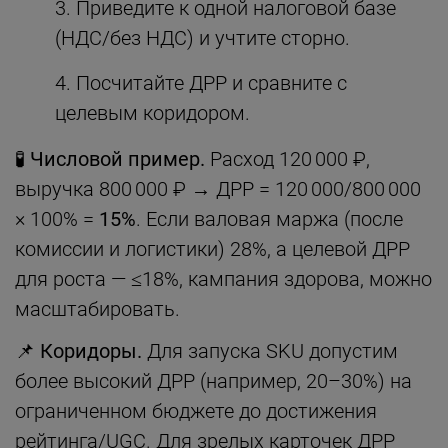
Приведите к одной налоговой базе
(НДС/без НДС) и учтите сторно.
Посчитайте ДРР и сравните с
целевым коридором.
🧪
Числовой пример.
Расход 120 000 ₽,
выручка 800 000 ₽ → ДРР = 120 000/800 000
× 100% =
15%
. Если валовая маржа (после
комиссии и логистики) 28%, а целевой ДРР
для роста — ≤18%, кампания здорова, можно
масштабировать.
📌
Коридоры.
Для запуска SKU допустим
более высокий ДРР (например, 20–30%) на
ограниченном бюджете до достижения
рейтинга/UGC. Для зрелых карточек ДРР