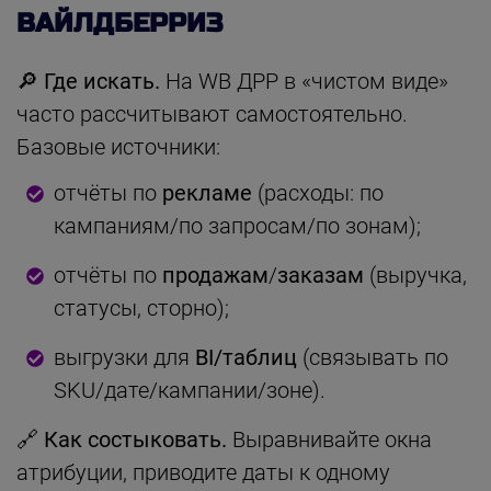
ВАЙЛДБЕРРИЗ
🔎
Где искать.
На WB ДРР в «чистом виде»
часто рассчитывают самостоятельно.
Базовые источники:
отчёты по
рекламе
(расходы: по
кампаниям/по запросам/по зонам);
отчёты по
продажам
/
заказам
(выручка,
статусы, сторно);
выгрузки для
BI/таблиц
(связывать по
SKU/дате/кампании/зоне).
🔗
Как состыковать.
Выравнивайте окна
атрибуции, приводите даты к одному