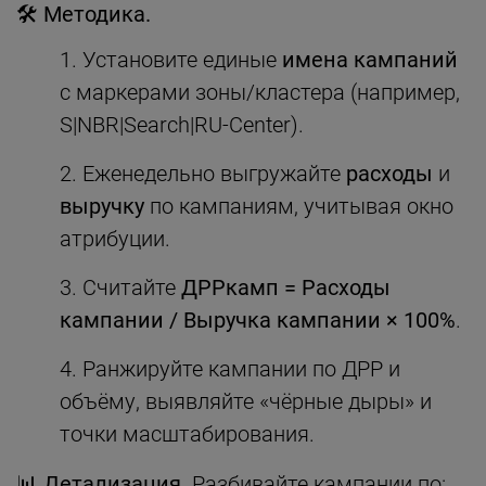
🛠
Методика.
Установите единые
имена кампаний
с маркерами зоны/кластера (например,
S|NBR|Search|RU-Center).
Еженедельно выгружайте
расходы
и
выручку
по кампаниям, учитывая окно
атрибуции.
Считайте
ДРРкамп = Расходы
кампании / Выручка кампании × 100%
.
Ранжируйте кампании по ДРР и
объёму, выявляйте «чёрные дыры» и
точки масштабирования.
📊
Детализация.
Разбивайте кампании по: