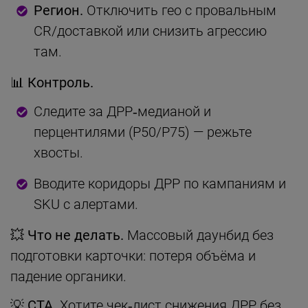
Регион.
Отключить гео с провальным
CR/доставкой или снизить агрессию
там.
📊
Контроль.
Следите за ДРР‑медианой и
перцентилями (P50/P75) — режьте
хвосты.
Вводите коридоры ДРР по кампаниям и
SKU с алертами.
💥
Что не делать.
Массовый даунбид без
подготовки карточки: потеря объёма и
падение органики.
💡
CTA.
Хотите чек‑лист снижения ДРР без