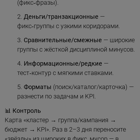
(фикс‑фразы).
Деньги/транзакционные
—
фикс‑группы с узкими коридорами.
Сравнительные/смежные
— широкие
группы с жёсткой дисциплиной минусов.
Информационные/редкие
—
тест‑контур с мягкими ставками.
Форматы
(поиск/каталог/карточка) —
разнести по задачам и KPI.
📊 Контроль
Карта «кластер → группа/кампания →
бюджет → KPI». Раз в 2–3 дня переносите
«звёзды» из широких в фикс, мусор — в