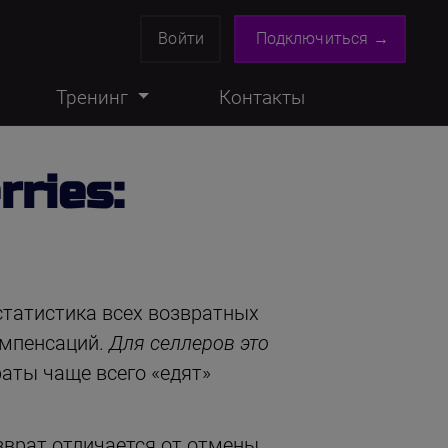
Войти
Подключиться →
Тренинг
Контакты
ries:
 статистика всех возвратных
омпенсаций.
Для селлеров это
раты чаще всего «едят»
зврат отличается от отмены