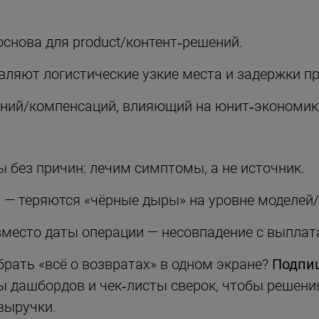
снова для product/контент‑решений.
ляют логистические узкие места и задержки п
аний/компенсаций, влияющий на юнит‑экономик
 без причин: лечим симптомы, а не источник.
U — теряются «чёрные дыры» на уровне моделей
вместо даты операции — несовпадение с выплат
рать «всё о возвратах» в одном экране?
Подпиш
 дашбордов и чек‑листы сверок, чтобы решени
выручки.