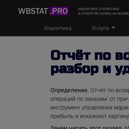
АНАЛИТИКА, СТАТИСТИКА
И СТРАТЕГИЯ УСПЕХА НА WILDBE
Аналитика
Услуги
Отчёт по в
разбор и 
Определение.
Отчёт по возвр
операций по заказам: от при
инструмент управления марж
прибыль и искажают картин
Зачем читать этот раздел.
М