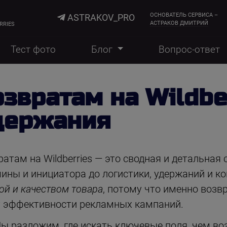
ОСНОВАТЕЛЬ СЕРВИСА –
ASTRAKOV_PRO
АСТРАКОВ ДМИТРИЙ
RRIES
Тест фото
Блог
Вопрос-ответ
озвратам на Wildber
удержания
атам на Wildberries — это сводная и детальная
чины и инициатора до логистики, удержаний и к
ой и качеством товара
, потому что именно возв
у эффективности рекламных кампаний.
ы разложим, где искать ключевые поля, чем во