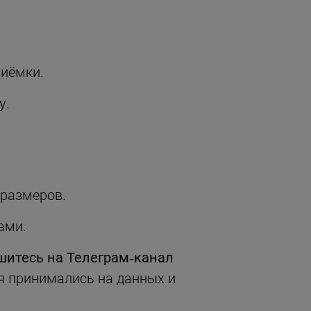
риёмки.
у.
/размеров.
ами.
итесь на Телеграм‑канал
я принимались на данных и