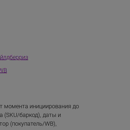
айлдберриз
 WB
от момента инициирования до
 (SKU/баркод), даты и
атор (покупатель/WB),