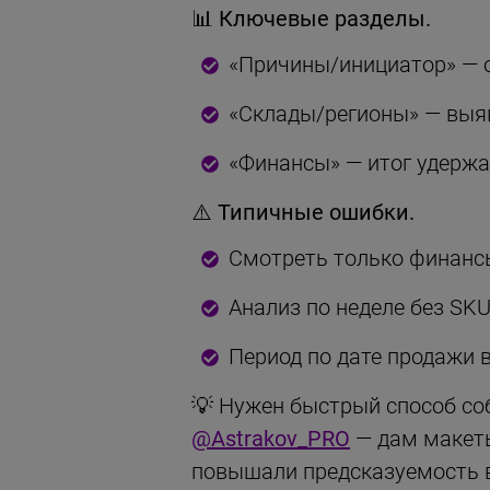
📊
Ключевые разделы.
«Причины/инициатор» — о
«Склады/регионы» — выяв
«Финансы» — итог удерж
⚠️
Типичные ошибки.
Смотреть только финансы
Анализ по неделе без SK
Период по дате продажи 
💡 Нужен быстрый способ соб
@Astrakov_PRO
— дам макеты
повышали предсказуемость 