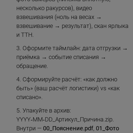
несколько ракурсов), видео
взвешивания (ноль на весах →
взвешивание → результат), скан ярлыка
и ТТН.
Оформите таймлайн: дата отгрузки →
приёмка → событие списания →
обращение.
Сформируйте расчёт: «как должно
быть» (ваш расчёт логистики) vs «как
списано».
Упакуйте в архив:
YYYY‑MM‑DD_Артикул_Причина.zip.
Внутри —
00_Пояснение.pdf
,
01_Фото