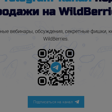
родажи на WildBerri
ые вебинары, обсуждения, секретные фишки, ке
WildBerries.
Подписаться на канал