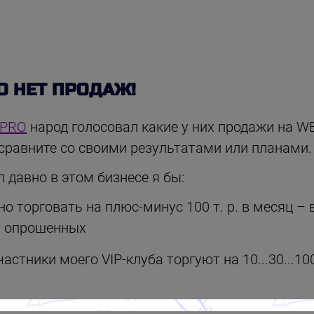
О НЕТ ПРОДАЖ!
_PRO
народ голосовал какие у них продажи на W
сравните со своими результатами или планами.
л давно в этом бизнесе я бы:
но торговать на плюс-минус 100 т. р. в месяц –
% опрошенных
частники моего VIP-клуба торгуют на 10...30...1