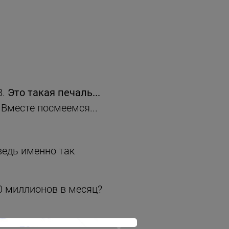
B.
Это такая печаль...
 Вместе посмеемся...
 ведь именно так
00 миллионов в месяц?