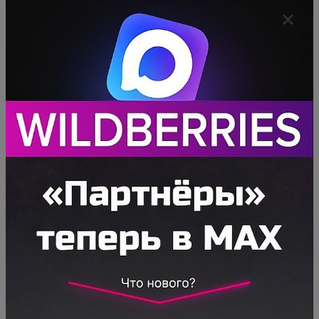
вопросы и возражения целевой аудитории,
правильным образом презентуют товар и
стимулируют клиентов совершать покупки.
Кластер
— это группа поисковых запросов,
объединённых по определённым
особенностям и принципам.
Пресет
— это набор, состоящий из
нескольких кластеров.
Категория товара
— это группа предметов,
объединённых общими признаками.
Категория состоит из нескольких
подкатегорий. Подкатегории, в свою очередь,
включают в себя конкретные предметы.