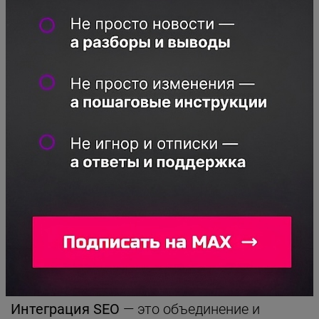
Буст
— это стремительный рост карточки
товара, благодаря которому увеличиваются
охват аудитории и количество заказов. Как
правило, буст происходит при вступлении в
акцию или запуске рекламной кампании.
Органический трафик
— это вид трафика,
благодаря которому посетители заходят в
карточку товара без рекламного
объявления и участия в акциях.
Органический трафик иначе называют
бесплатным, поскольку, получая его,
продавец не использует платные услуги
продвижения.
Интеграция SEO
— это объединение и