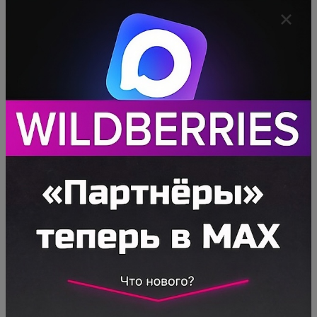
поэтому П = 0, однако полностью
исключать это значение из расчётов
нельзя.
СПП. Скидка постоянного покупателя.
Лежит на «плечах» Вайлдберриз: СПП
вычитается из вознаграждения,
поступающего маркетплейсу. База, на
которую начисляется СПП — это некое
промежуточное значение ЦС (цена со
скидкой), рассчитываемое по формуле
ЦС = Ц – П – С
Теперь озвучим формулы, по которым
рассчитывают ИЦ — итоговую цену.
ЦС = Ц х (100 – С – П) / 100