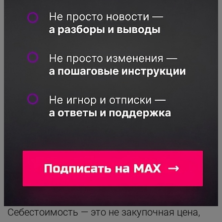
ИЦ = ЦС х (100 – СПП) / 100
Значение ЦС пригодится для расчёта чистой
прибыли. Так будет проще — можно будет не
учитывать СПП и не рассчитывать ИЦ.
Wildberries взимает комиссию. Её размер
определяют по справочнику, в котором
нужно найти нужную товарную категорию.
Значение из справочника нужно уменьшить
на значение СПП.
КОМПОНЕНТЫ СЕБЕСТОИМОСТИ
Себестоимость — это не закупочная цена,