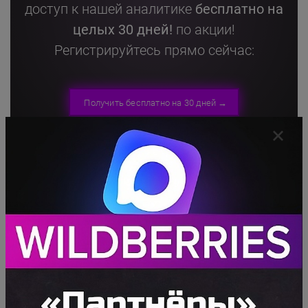
доступ
к нашей аналитике
бесплатно на
целых 30 дней!
по акции!
Регистрируйтесь прямо сейчас:
Получить бесплатно на 30 дней →
КАК МЫ ДЕЛАЕМ АВС-АНАЛИЗ
Мы на
WBStat.PRO
придумали как делать
АВС-анализ более крутым. Что если мы не
будем ставить оценку по 3-х бальной