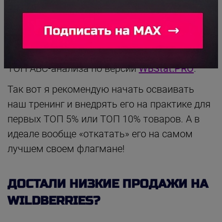
Теперь давайте просуммируем все оценки и
приведем это к % (т.е. поделим) на
максимальное число баллов и умножим на
100%. Затем снова сортируем и получаема
ТОП АВС-анализа по версии
WBStat.PRO
.
Так вот я рекомендую начать осваивать
наш тренинг и внедрять его на практике для
первых ТОП 5% или ТОП 10% товаров. А в
идеале вообще «откатать» его на самом
лучшем своем флагмане!
ДОСТАЛИ НИЗКИЕ ПРОДАЖИ НА
WILDBERRIES?