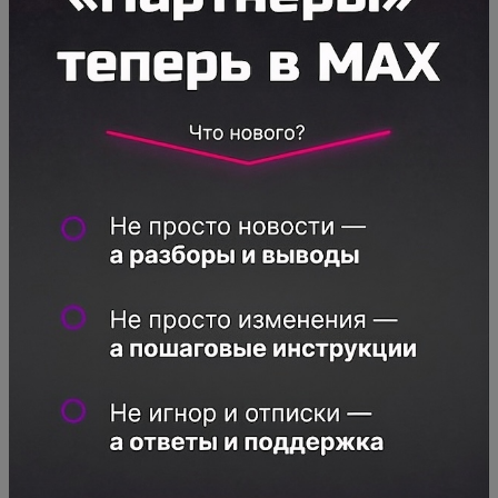
система (А, В или С) а будем строить топы.
Т.е. если у нас 100 товаров, то товар на 1-м
месте набираем 100 баллов, товар на 30-м
месте – 70 баллов, на 99-м – 1 балл, а на
100-м месте – 0 баллов. Так ведь будет
круче? Точнее. Верно?
Отлично, теперь давайте построим ТОПы
(отсортируем товары) по всем критериям,
которые мы обсуждали выше. Сделать это
вручную невозможно (сложно и долго), но
тут поможет
WBStat.PRO
как это происходит
там мы рассказываем в отдельном
скринкасте, который прилагается к тренингу
«Реальный WILDBERRIES»
.