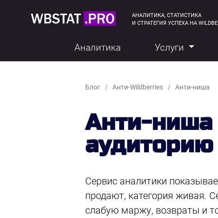
АНАЛИТИКА, СТАТИСТИКА
И СТРАТЕГИЯ УСПЕХА НА WILDBE
Аналитика
Услуги
Блог
Анти-Wildberries
Анти-ниша
Анти-ниша 
аудиторию
Сервис аналитики показывает
продают, категория живая. С
слабую маржу, возвраты и то