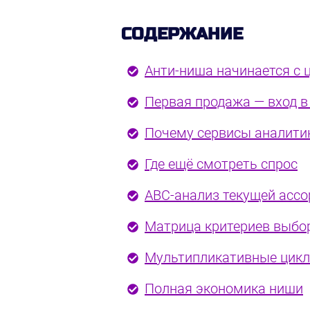
СОДЕРЖАНИЕ
Анти-ниша начинается с 
Первая продажа — вход 
Почему сервисы аналити
Где ещё смотреть спрос
ABC-анализ текущей асс
Матрица критериев выбо
Мультипликативные цикл
Полная экономика ниши