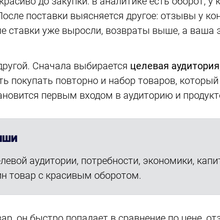
расиво до закупки: в аналитике есть оборот, у 
осле поставки выясняется другое: отзывы у ко
ые ставки уже выросли, возвраты выше, а ваша
 другой. Сначала выбирается
целевая аудитория
ть покупать повторно и набор товаров, которы
тановится первым входом в аудиторию и продукт
НИШИ
левой аудитории, потребности, экономики, кап
дин товар с красивым оборотом.
ар, он быстро попадает в сравнение по цене, от