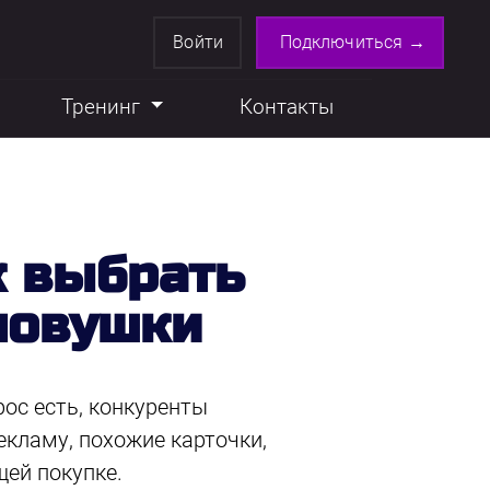
Войти
Подключиться →
Тренинг
Контакты
к выбрать
ловушки
рос есть, конкуренты
екламу, похожие карточки,
щей покупке.