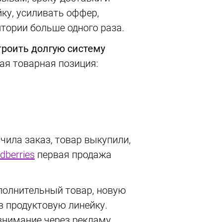
ку, усиливать оффер,
итории больше одного раза.
троить долгую систему
ная товарная позиция:
учила заказ, товар выкупили,
dberries
первая продажа
полнительный товар, новую
в продуктовую линейку.
 внимание через рекламу,