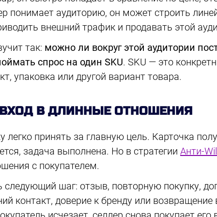
ер понимает аудиторию, он может строить линей
риводить внешний трафик и продавать этой ауд
вучит так:
можно ли вокруг этой аудитории пос
 поймать спрос на один SKU
. SKU — это конкрет
кт, упаковка или другой вариант товара.
 ВХОД В ДЛИННЫЕ ОТНОШЕНИЯ
жу легко принять за главную цель. Карточка пол
ется, задача выполнена. Но в стратегии
Анти-Wil
ошения с покупателем.
 следующий шаг: отзыв, повторную покупку, до
ний контакт, доверие к бренду или возвращение 
покупатель исчезает, селлер снова покупает его