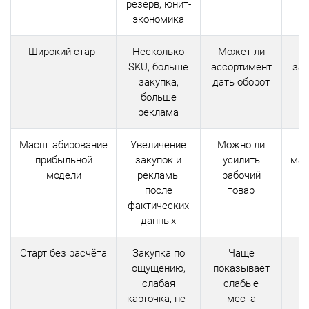
резерв, юнит-
экономика
Широкий старт
Несколько
Может ли
Де
SKU, больше
ассортимент
зам
закупка,
дать оборот
больше
реклама
Масштабирование
Увеличение
Можно ли
прибыльной
закупок и
усилить
мас
модели
рекламы
рабочий
после
товар
фактических
данных
Старт без расчёта
Закупка по
Чаще
ощущению,
показывает
слабая
слабые
карточка, нет
места