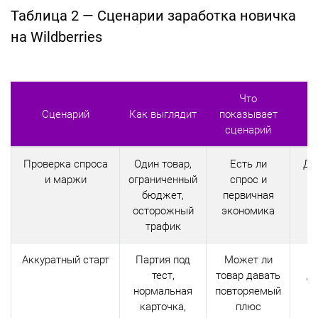
Таблица 2 — Сценарии заработка новичка
на Wildberries
Что
Сценарий
Как выглядит
показывает
Гл
сценарий
Проверка спроса
Один товар,
Есть ли
Да
и маржи
ограниченный
спрос и
бюджет,
первичная
осторожный
экономика
трафик
Аккуратный старт
Партия под
Может ли
тест,
товар давать
ди
нормальная
повторяемый
карточка,
плюс