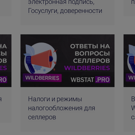
электронная подпись,
п
Госуслуги, доверенности
я
Налоги и режимы
В
налогообложения для
W
селлеров
с