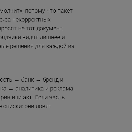
молчит», потому что пакет
з‑за некорректных
просят не тот документ;
рядчики видят лишнее и
ные решения для каждой из
ность → банк → бренд и
ка → аналитика и реклама.
ин или акт. Если часть
 списки: они ловят