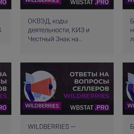
ОКВЭД, коды
Б
S
деятельности, КИЗ и
н
Честный Знак на
л
WILDBERRIES
WILDBERRIES —
Б