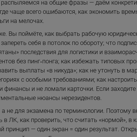
 распыляемся на общие фразы — даём конкретик
 где чаще всего ошибаются, как экономить время
ьги на мелочах.
ике. Вы поймёте, как выбрать рабочую юридиче
запереть себя в потолок по обороту; что подпи
рятаны» последствия для логистики и взаиморас
нтов без пинг‑понга; как избежать типовых про
равить выплаты «в никуда»; как не утонуть в ма
гориях с особыми требованиями; как настроить 
и финансы и не ломали карточки. Если заходите
ументальные нюансы нерезидентов.
 а не для экзамена по терминологии. Поэтому в
ь в ЛК, как проверить, что считать «нормой», в 
й принцип — один экран = один результат. Откр