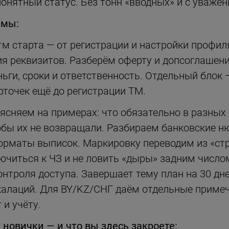
понятный статус. Без тонн «вводных» и с уваже
емы:
тм старта — от регистрации и настройки профил
ия реквизитов. Разберём оферту и допсоглашен
ньги, сроки и ответственность. Отдельный блок 
рточек ещё до регистрации ТМ.
сняем на примерах: что обязательно в разных к
обы их не возвращали. Разбираем банковские н
орматы выписок. Маркировку переводим из «ст
лючиться к ЧЗ и не ловить «дыры» задним число
нтроля доступа. Завершает тему план на 30 дне
алаций. Для BY/KZ/СНГ даём отдельные примеч
 и учёту.
 новички — и что вы здесь закроете: