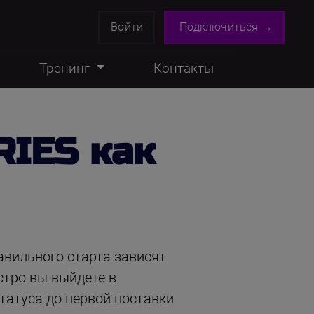
Войти
Подключиться →
Тренинг
Контакты
RIES как
авильного старта зависят
стро вы выйдете в
татуса до первой поставки