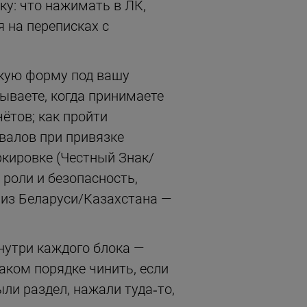
у: что нажимать в ЛК,
 на переписках с
скую форму под вашу
сываете, когда принимаете
чётов; как пройти
валов при привязке
ркировке (Честный Знак/
роли и безопасность,
 из Беларуси/Казахстана —
нутри каждого блока —
каком порядке чинить, если
ыли раздел, нажали туда‑то,