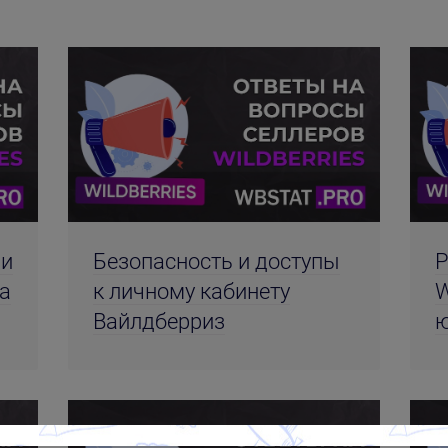
ни
Безопасность и доступы
Р
ра
к личному кабинету
W
Вайлдберриз
ю