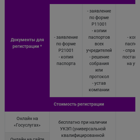
- заявление
по форме
Р11001
- копии
- заявление
паспортов
- копи
Документы для
по форме
всех
паспор
регистрации *
Р21001
учредителей
- справк
- копия
- решение
постано
паспорта
собрания
на уче
или
протокол
- устав
компании
Стоимость регистрации
Онлайн на
бесплатно при наличии
«Госуслугах»
УКЭП (универсальной
квалифицированной
Онлайн на сайте