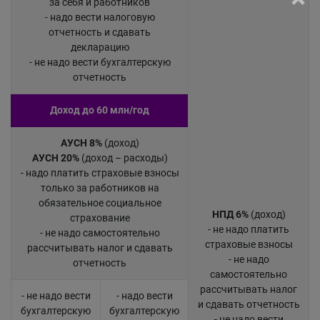
за себя и работников
- надо вести налоговую
отчетность и сдавать
декларацию
- не надо вести бухгалтерскую
отчетность
Доход до 60 млн/год
АУСН 8%
(доход)
АУСН 20%
(доход – расходы)
- надо платить страховые взносы
только за работников на
обязательное социальное
НПД 6%
(доход)
страхование
- не надо платить
- не надо самостоятельно
страховые взносы
рассчитывать налог и сдавать
- не надо
отчетность
самостоятельно
рассчитывать налог
- не надо вести
- надо вести
и сдавать отчетность
бухгалтерскую
бухгалтерскую
- не надо вести