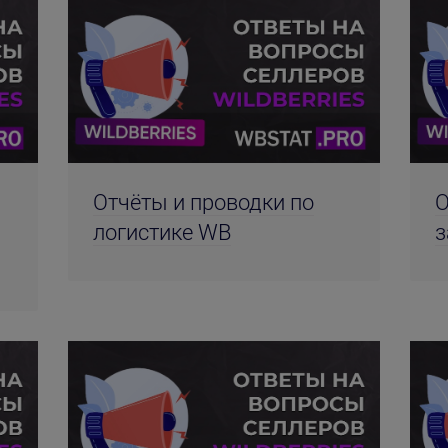
Отчёты и проводки по
О
логистике WB
з