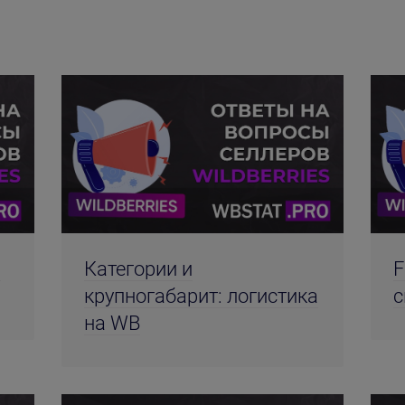
и
Категории и
F
крупногабарит: логистика
с
на WB