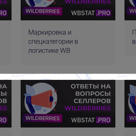
Маркировка и
П
спецкатегории в
в
логистике WB